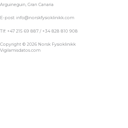
Arguineguin, Gran Canaria
E-post: info@norskfysioklinikk.com
Tlf: +47 215 69 887 / +34 828 810 908
Copyright © 2026 Norsk Fysioklinikk
Vigilamisdatos.com
Norsk Fysioklinikk bruker informasjonskapsler (cookies) for å
forbedre brukeropplevelsen for deg.
.
Benekte
Godkjenn
CLOSE
Privacy Overview