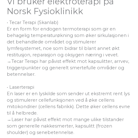
Vi bruker elektroterapi på
Norsk Fysioklinikk
• Tecar Terapi (Skanlab)
Er en form for endogen termoterapi som gir en
behagelig temperaturøkning som øker sirkulasjonen i
det behandlede området og stimulerer
lymfesystemet, noe som bidrar til blant annet økt
restitusjon, reparasjon og oksygen næring i vevet.
→Tecar Terapi har påvist effekt mot kapsulitter, arrvev,
triggerpunkter og generelt smertefulle områder og
betennelser.
• Laserterapi
En laser er en lyskilde som sender ut ekstremt rent lys
og stimulerer cellefunksjonen ved å øke cellens
mitokondrier (cellens fabrikk). Dette øker cellens evne
til å helbrede.
→Laser har påvist effekt mot mange ulike tilstander
som generelle nakkesmerter, kapsulitt (frozen
shoulder) og senebetennelse.